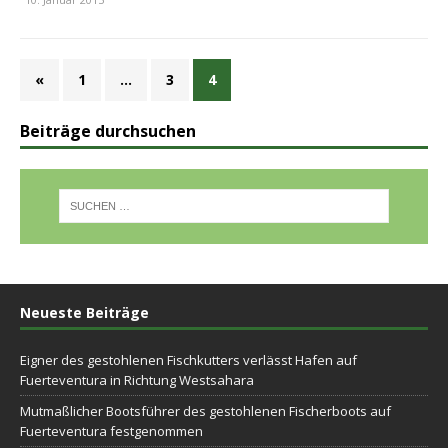
«
1
…
3
4
Beiträge durchsuchen
Neueste Beiträge
Eigner des gestohlenen Fischkutters verlässt Hafen auf
Fuerteventura in Richtung Westsahara
Mutmaßlicher Bootsführer des gestohlenen Fischerboots auf
Fuerteventura festgenommen