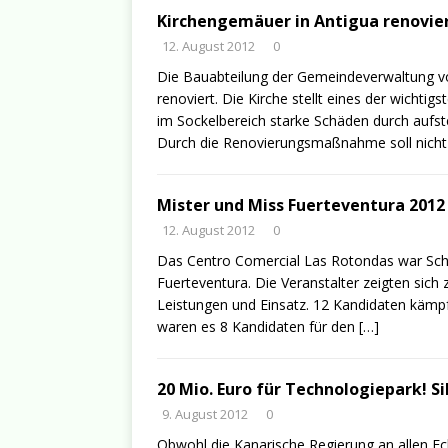
Kirchengemäuer in Antigua renovie
12. August 2012
0
Die Bauabteilung der Gemeindeverwaltung v
renoviert. Die Kirche stellt eines der wicht
im Sockelbereich starke Schäden durch aufst
Durch die Renovierungsmaßnahme soll nich
Mister und Miss Fuerteventura 2012
12. August 2012
0
Das Centro Comercial Las Rotondas war Sch
Fuerteventura. Die Veranstalter zeigten sich
Leistungen und Einsatz. 12 Kandidaten kämp
waren es 8 Kandidaten für den
[…]
20 Mio. Euro für Technologiepark! Si
9. August 2012
0
Obwohl die Kanarische Regierung an allen E