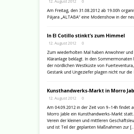
12. August 2012
0
Am Freitag, den 31.08.2012 ab 19.00h organi
Pájara „ALTABA“ eine Modenshow in der ne
In El Cotillo stinkt’s zum Himmel
12. August 2012
0
Zum wiederholten Mal haben Anwohner und Ge
Kläranlage beklagt. In den Sommermonaten 
der nördlichen Westküste von Fuerteventura, 
Gestank und Ungeziefer plagen nicht nur die
Kunsthandwerks-Markt in Morro Jab
12. August 2012
0
Am 04.09.2012 in der Zeit von 9–14h findet
Morro Jable ein Kunsthandwerks-Markt statt.
Verein der kleinen und mittleren Geschäftsle
und ist Teil der geplanten Maßnahmen zur
[