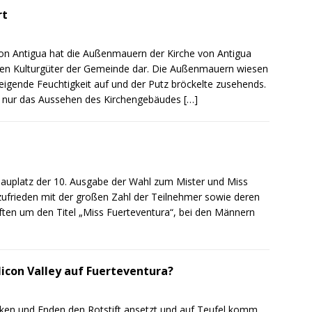
rt
on Antigua hat die Außenmauern der Kirche von Antigua
igsten Kulturgüter der Gemeinde dar. Die Außenmauern wiesen
eigende Feuchtigkeit auf und der Putz bröckelte zusehends.
t nur das Aussehen des Kirchengebäudes
[…]
auplatz der 10. Ausgabe der Wahl zum Mister und Miss
 zufrieden mit der großen Zahl der Teilnehmer sowie deren
ften um den Titel „Miss Fuerteventura“, bei den Männern
licon Valley auf Fuerteventura?
cken und Enden den Rotstift ansetzt und auf Teufel komm