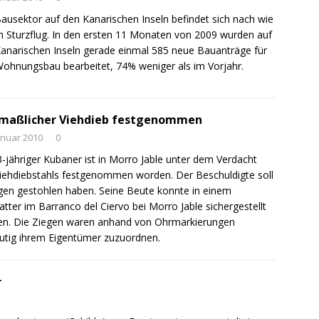
ausektor auf den Kanarischen Inseln befindet sich nach wie
m Sturzflug. In den ersten 11 Monaten von 2009 wurden auf
anarischen Inseln gerade einmal 585 neue Bauanträge für
ohnungsbau bearbeitet, 74% weniger als im Vorjahr.
maßlicher Viehdieb festgenommen
anuar 2010
0
3-jähriger Kubaner ist in Morro Jable unter dem Verdacht
iehdiebstahls festgenommen worden. Der Beschuldigte soll
gen gestohlen haben. Seine Beute konnte in einem
atter im Barranco del Ciervo bei Morro Jable sichergestellt
n. Die Ziegen waren anhand von Ohrmarkierungen
utig ihrem Eigentümer zuzuordnen.
r