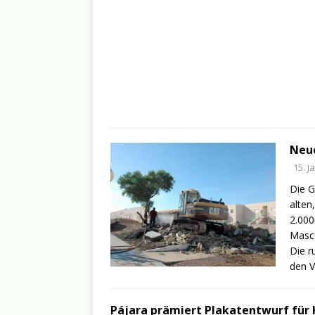
Neue
15. J
Die G
alten
2.00
Masco
Die r
den V
Pájara prämiert Plakatentwurf für 