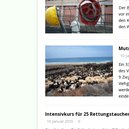
Der B
vor i
den K
den W
Mut
10. J
Ein 3
des V
9 Zie
Viehg
werde
einde
Intensivkurs für 25 Rettungstauche
10. Januar 2010
0