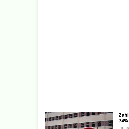
Zahl
74%
10. J