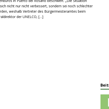
nbüros in Puerto del Rosario beschwert. „Die Situation
sich nicht nur nicht verbessert, sondern sei noch schlechter
den, weshalb Vertreter des Bürgermeisteramtes beim
aldirektor der UNELCO,
[…]
Beit