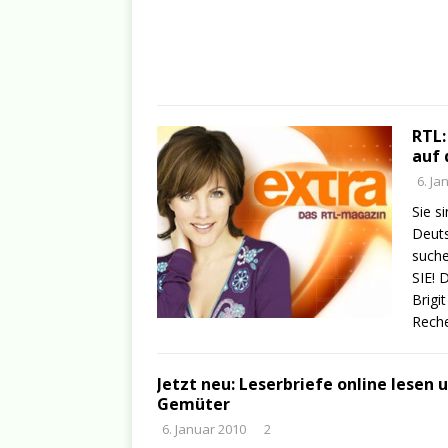
RTL:
auf 
6. Ja
Sie s
Deuts
suche
SIE! 
Brigi
Reche
Jetzt neu: Leserbriefe online lesen 
Gemüter
6. Januar 2010
2