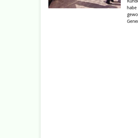
Kunde
habe 
gewor
Gener