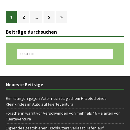
1
2
…
5
»
Beiträge durchsuchen
Neueste Beiträge
Ermittlungen gegen Vater nach tragischem Hitzetod eines
Kleinkindes im Auto auf Fuerteventura
Forscherin warnt vor Verschwinden von mehr als 16 Haiarten vor
Fuerteventura
Eigner des gestohlenen Fischkutters verlässt Hafen auf