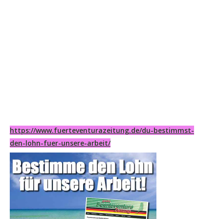
https://www.fuerteventurazeitung.de/du-bestimmst-
den-lohn-fuer-unsere-arbeit/